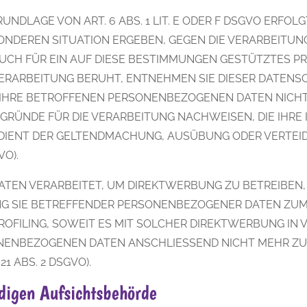
DLAGE VON ART. 6 ABS. 1 LIT. E ODER F DSGVO ERFOLGT
ESONDEREN SITUATION ERGEBEN, GEGEN DIE VERARBEIT
UCH FÜR EIN AUF DIESE BESTIMMUNGEN GESTÜTZTES PRO
ERARBEITUNG BERUHT, ENTNEHMEN SIE DIESER DATENS
IHRE BETROFFENEN PERSONENBEZOGENEN DATEN NICHT M
ÜNDE FÜR DIE VERARBEITUNG NACHWEISEN, DIE IHRE I
 DIENT DER GELTENDMACHUNG, AUSÜBUNG ODER VERTE
VO).
EN VERARBEITET, UM DIREKTWERBUNG ZU BETREIBEN, S
NG SIE BETREFFENDER PERSONENBEZOGENER DATEN ZU
PROFILING, SOWEIT ES MIT SOLCHER DIREKTWERBUNG IN
NENBEZOGENEN DATEN ANSCHLIESSEND NICHT MEHR Z
 ABS. 2 DSGVO).
digen Aufsichts­behörde