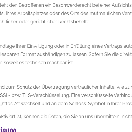
teht den Betroffenen ein Beschwerderecht bei einer Aufsich
lts, ihres Arbeitsplatzes oder des Orts des mutmaßlichen Ve
tlicher oder gerichtlicher Rechtsbehelfe.
ndlage Ihrer Einwilligung oder in Erfüllung eines Vertrags aut
nlesbaren Format aushändigen zu lassen. Sofern Sie die dire
r, soweit es technisch machbar ist.
und zum Schutz der Übertragung vertraulicher Inhalte, wie zu
e SSL- bzw. TLS-Verschlüsselung. Eine verschlüsselte Verbind
 „https://“ wechselt und an dem Schloss-Symbol in Ihrer Brow
viert ist, können die Daten, die Sie an uns übermitteln, nich
tigung